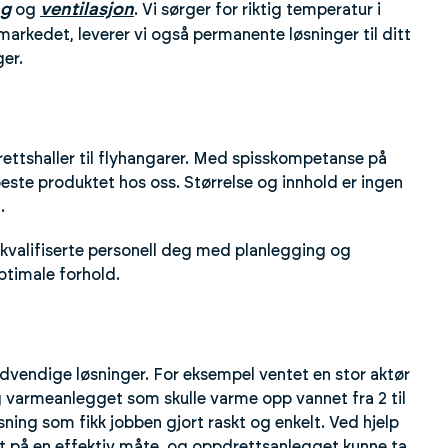
ng
ventilasjon
og
. Vi sørger for riktig temperatur i
på markedet, leverer vi også permanente løsninger til ditt
ger.
idrettshaller til flyhangarer. Med spisskompetanse på
beste produktet hos oss. Størrelse og innhold er ingen
.
t kvalifiserte personell deg med planlegging og
optimale forhold.
dvendige løsninger. For eksempel ventet en stor aktør
g varmeanlegget som skulle varme opp vannet fra 2 til
øsning som fikk jobben gjort raskt og enkelt. Ved hjelp
et på en effektiv måte, og oppdrettsanlegget kunne ta