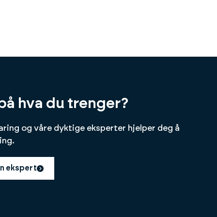
på hva du trenger?
faring og våre dyktige eksperter hjelper deg å
ing.
n ekspert