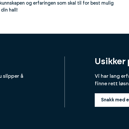
unnskapen og erfaringen som skal til for best mulig
din hall!
Usikker 
u slipper å
Vi har lang er
finne rett løsn
Snakk med e