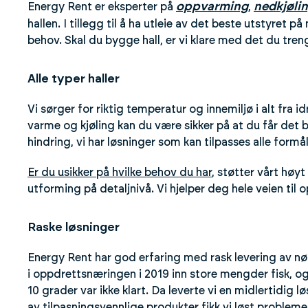
oppvarming
nedkjøli
Energy Rent er eksperter på
,
hallen. I tillegg til å ha utleie av det beste utstyret 
behov. Skal du bygge hall, er vi klare med det du tren
Alle typer haller
Vi sørger for riktig temperatur og innemiljø i alt fra 
varme og kjøling kan du være sikker på at du får det 
hindring, vi har løsninger som kan tilpasses alle formål
Er du usikker på hvilke behov du har
, støtter vårt høy
utforming på detaljnivå. Vi hjelper deg hele veien til 
Raske løsninger
Energy Rent har god erfaring med rask levering av nø
i oppdrettsnæringen i 2019 inn store mengder fisk, o
10 grader var ikke klart. Da leverte vi en midlertidig l
av tilpasningsvennlige produkter fikk vi løst problem