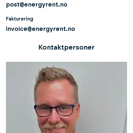
post@energyrent.no
Fakturering
invoice@energyrent.no
Kontaktpersoner