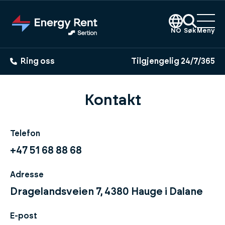
Hopp
til
hovedinnhold
NO
Søk
Meny
Ring oss
Tilgjengelig 24/7/365
Kontakt
Telefon
+47 51 68 88 68
Adresse
Dragelandsveien 7, 4380 Hauge i Dalane
E-post