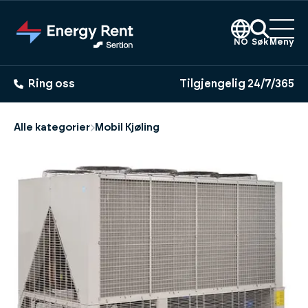
Hopp
til
hovedinnhold
NO
Søk
Meny
Ring oss
Tilgjengelig 24/7/365
Alle kategorier
Mobil Kjøling