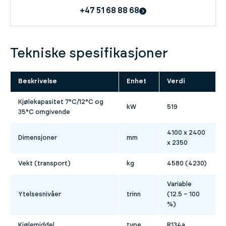
+47 51 68 88 68
Tekniske spesifikasjoner
Beskrivelse
Enhet
Verdi
Kjølekapasitet 7°C/12°C og
kW
519
35°C omgivende
4100 x 2400
Dimensjoner
mm
x 2350
Vekt (transport)
kg
4580 (4230)
Variable
Ytelsesnivåer
trinn
(12.5 – 100
%)
Kjølemiddel
type
R134a