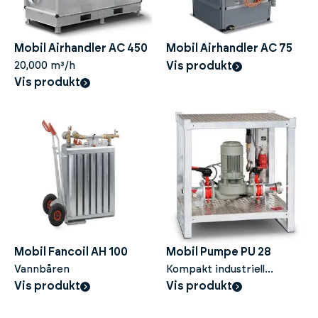
Mobil Airhandler AC 450
Mobil Airhandler AC 75
20,000 m³/h
Vis produkt
Vis produkt
Mobil Fancoil AH 100
Mobil Pumpe PU 28
Vannbåren
Kompakt industriell
Vis produkt
sirkulasjonspumpe 28 m3/h
Vis produkt
@ 1,5 Bar