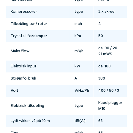
Kompressorer
type
2 x skrue
Tilkobling tur / retur
inch
4
Trykkfall fordamper
kPa
50
ca. 90 / 20-
Maks flow
m3/h
21 mWS
Elektrisk input
kW
ca. 160
Strømforbruk
A
380
Volt
V/Hz/Ph
400 / 50 / 3
Kabelplugger
Elektrisk tilkobling
type
M10
Lydtrykksnivå på 10 m
dB(A)
63