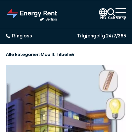
Hopp
til
hovedinnhold
NO
Søk
Meny
Ring oss
Tilgjengelig 24/7/365
Alle kategorier
Mobilt Tilbehør