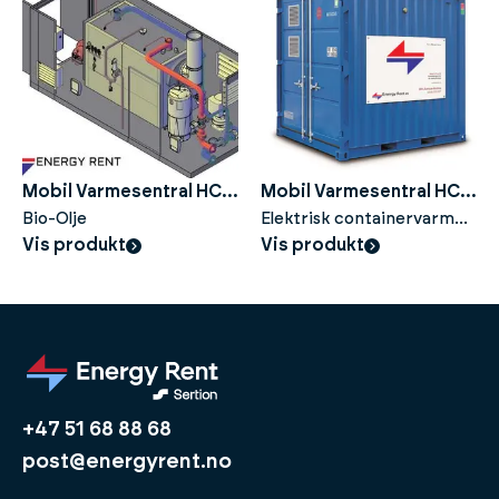
Mobil Varmesentral HC
Mobil Varmesentral HC
1500
Bio-Olje
410 EL
Elektrisk containervarme
Vis produkt
30-410kW med
Vis produkt
trinnstyring
+47 51 68 88 68
post@energyrent.no