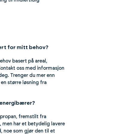
ng til midlertidig
ert for mitt behov?
ehov basert på areal,
Kontakt oss med informasjon
 deg. Trenger du mer enn
 en større løsning fra
 energibærer?
 propan, fremstilt fra
t, men har et betydelig lavere
 noe som gjør den til et