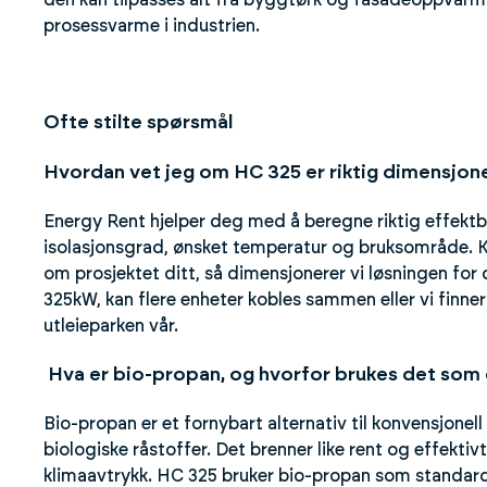
den kan tilpasses alt fra byggtørk og fasadeoppvarmi
prosessvarme i industrien.
Ofte stilte spørsmål
Hvordan vet jeg om HC 325 er riktig dimensjon
Energy Rent hjelper deg med å beregne riktig effektb
isolasjonsgrad, ønsket temperatur og bruksområde. 
om prosjektet ditt, så dimensjonerer vi løsningen for
325kW, kan flere enheter kobles sammen eller vi finner
utleieparken vår.
Hva er bio-propan, og hvorfor brukes det som
Bio-propan er et fornybart alternativ til konvensjonell
biologiske råstoffer. Det brenner like rent og effektiv
klimaavtrykk. HC 325 bruker bio-propan som standard,