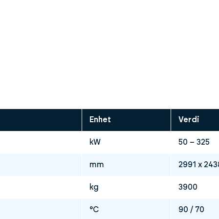
Enhet
Verdi
kW
50 – 325
mm
2991 x 243
kg
3900
°C
90 / 70