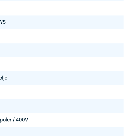
mWS
olje
poler / 400V