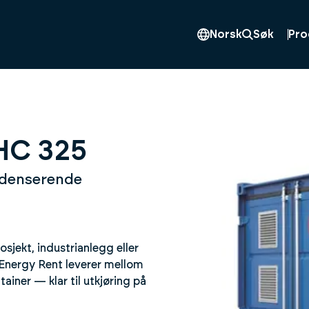
Pro
Norsk
Søk
HC 325
ndenserende
sjekt, industrianlegg eller
Energy Rent leverer mellom
iner — klar til utkjøring på