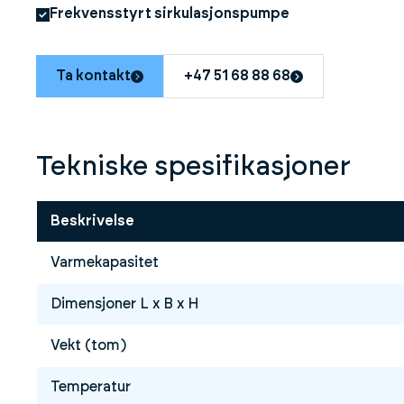
Frekvensstyrt sirkulasjonspumpe
Ta kontakt
+47 51 68 88 68
Tekniske spesifikasjoner
Beskrivelse
Varmekapasitet
Dimensjoner L x B x H
Vekt (tom)
Temperatur