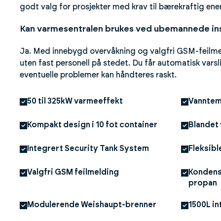
godt valg for prosjekter med krav til bærekraftig ene
Kan varmesentralen brukes ved ubemannede ins
Ja. Med innebygd overvåkning og valgfri GSM-feilme
uten fast personell på stedet. Du får automatisk varsli
eventuelle problemer kan håndteres raskt.
50 til 325kW varmeeffekt
Vanntem
Kompakt design i 10 fot container
Blandet
Integrert Security Tank System
Fleksibl
Valgfri GSM feilmelding
Kondens
propan
Modulerende Weishaupt-brenner
1500L in