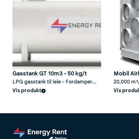
Gasstank GT 10m3 - 50 kg/t
Mobil Air
LPG gasstank til leie - Fordamper
20,000 m³
50kg/t
Vis produkt
Vis produ