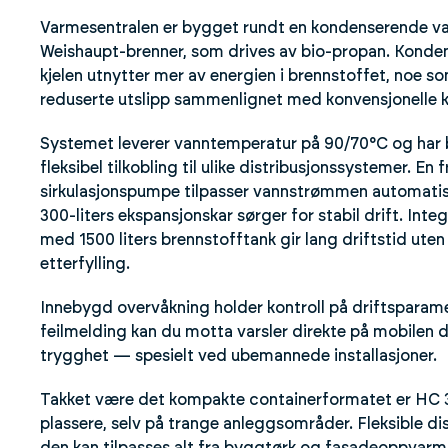
Varmesentralen er bygget rundt en kondenserende 
Weishaupt-brenner, som drives av bio-propan. Konden
kjelen utnytter mer av energien i brennstoffet, noe so
reduserte utslipp sammenlignet med konvensjonelle k
Systemet leverer vanntemperatur på 90/70°C og har 
fleksibel tilkobling til ulike distribusjonssystemer. En 
sirkulasjonspumpe tilpasser vannstrømmen automatis
300-liters ekspansjonskar sørger for stabil drift. Int
med 1500 liters brennstofftank gir lang driftstid ute
etterfylling.
Innebygd overvåkning holder kontroll på driftsparam
feilmelding kan du motta varsler direkte på mobilen d
trygghet — spesielt ved ubemannede installasjoner.
Takket være det kompakte containerformatet er HC 3
plassere, selv på trange anleggsområder. Fleksible dis