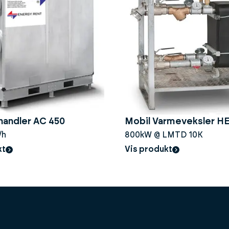
handler AC 450
Mobil Varmeveksler HE
/h
800kW @ LMTD 10K
kt
Vis produkt