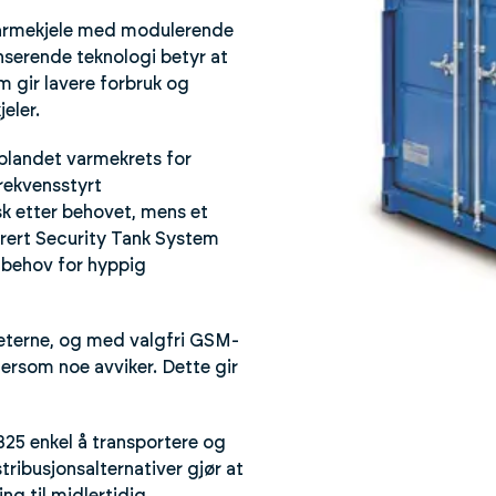
varmekjele med modulerende
serende teknologi betyr at
m gir lavere forbruk og
jeler.
blandet varmekrets for
frekvensstyrt
k etter behovet, mens et
egrert Security Tank System
n behov for hyppig
eterne, og med valgfri GSM-
ersom noe avviker. Dette gir
25 enkel å transportere og
tribusjonsalternativer gjør at