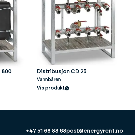
 800
Distribusjon CD 25
Vannbåren
Vis produkt
+47 51 68 88 68
post@energyrent.no