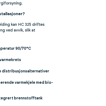
rgiforsyning.
tallasjoner?
lding kan HC 325 driftes
ng ved avvik, slik at
peratur 90/70°C
 varmekrets
e distribusjonsalternativer
erende varmekjele med bio-
tegrert brennstofftank