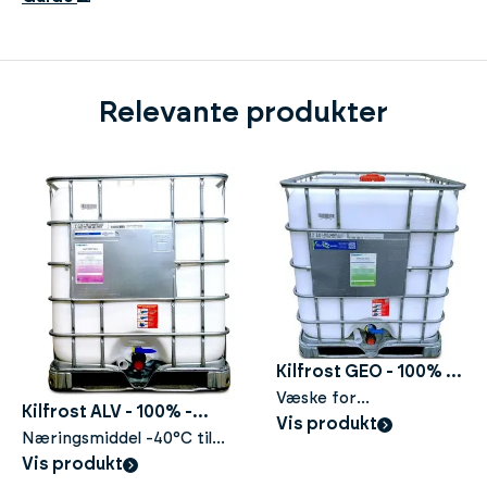
Relevante produkter
Kilfrost GEO - 100% -
1000liter
Væske for
Kilfrost ALV - 100% -
energibrønner og
Vis produkt
1000liter
Næringsmiddel -40°C til
varmepumper
+40°C. Giftfri glykol, høy
Vis produkt