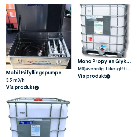
ytelse
Mono Propylen Glykol
(CTP) - 100% -
Miljøvennlig, Ikke-giftig
Mobil Påfyllingspumpe
varmeoverføringsvæske
Vis produkt
1000liter
3,5 m3/h
Vis produkt