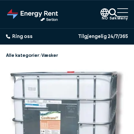
Hopp
til
hovedinnhold
NO
Søk
Meny
Ring oss
Tilgjengelig 24/7/365
Alle kategorier
Væsker