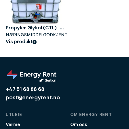
Propylen Glykol (CTL) -
100% - 1000liter
NÆRINGSMIDDELGODKJENT
Vis produkt
+47 51 68 88 68
post@energyrent.no
UTLEIE
OM ENERGY RENT
Varme
Om oss