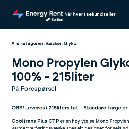
Hopp
til
Når hvert sekund teller
hovedinnhold
Alle kategorier
Væsker
Glykol
Mono Propylen Glyko
100% - 215liter
På Forespørsel
OBS! Leveres i 215liters fat – Standard farge er
Cooltrans Plus CTP
er en høy ytelse Mono Propylen
varmeoverføringsvæske spesielt designet for sekund