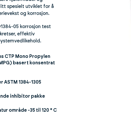
tt spesielt utviklet for å
rievekst og korrosjon.
D1384-05 korrosjon test
kretser, effektiv
systemvedlikehold.
ns CTP Mono Propylen
(MPG) basert konsentrat
er ASTM 1384-1305
nde inhibitor pakke
ur område -35 til 120 ° C