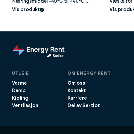
Næringsmiddel -40°C til +40°C.
Væske for 
Giftfri glykol, høy ytelse
varmepum
Vis produkt
Vis produ
UTLEIE
OM ENERGY RENT
Varme
Om oss
Damp
Kontakt
Kjøling
Karriere
Ventilasjon
Del av Sertion