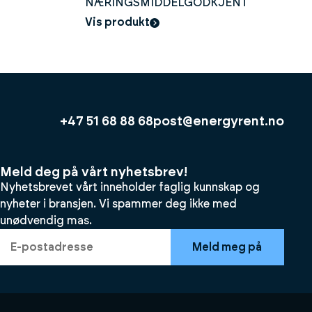
NÆRINGSMIDDELGODKJENT
1000liter
Vis produkt
+47 51 68 88 68
post@energyrent.no
Meld deg på vårt nyhetsbrev!
Nyhetsbrevet vårt inneholder faglig kunnskap og
nyheter i bransjen. Vi spammer deg ikke med
unødvendig mas.
Meld meg på