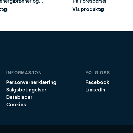
energibrønner og
På Forespørsel
- 215liter
per
kt
Vis produkt
INFORMASJON
FØLG OSS
Personvernerklæring
Facebook
Salgsbetingelser
LinkedIn
Datablader
Cookies