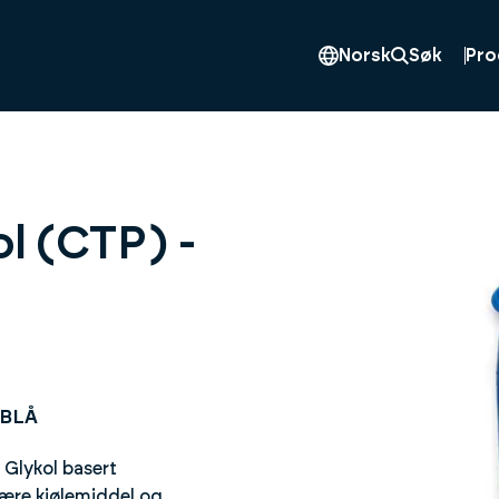
Pro
Norsk
Søk
l (CTP) -
 BLÅ
 Glykol basert
ære kjølemiddel og