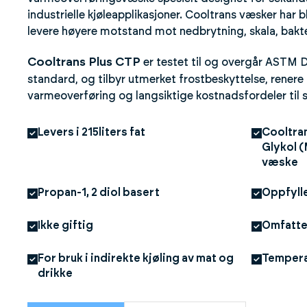
industrielle kjøleapplikasjoner. Cooltrans væsker har bli
levere høyere motstand mot nedbrytning, skala, bakte
Cooltrans Plus CTP
er testet til og overgår ASTM 
standard, og tilbyr utmerket frostbeskyttelse, renere 
varmeoverføring og langsiktige kostnadsfordeler til 
Levers i 215liters fat
Cooltra
Glykol 
væske
Propan-1, 2 diol basert
Oppfyll
Ikke giftig
Omfatte
For bruk i indirekte kjøling av mat og
Temperat
drikke