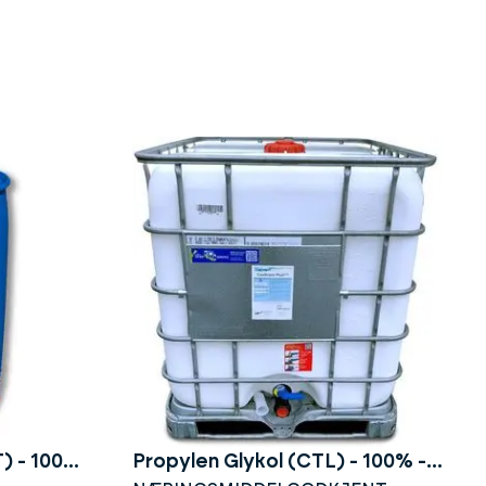
T) - 100%
Propylen Glykol (CTL) - 100% -