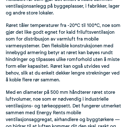
ventilasjonsanlegg på byggeplasser, i fabrikker, lager
og andre store lokaler.
Røret tåler temperaturer fra -20°C til 100°C, noe som
gjør det like godt egnet for kald friluftsventilasjon
som for distribusjon av varmluft fra mobile
varmesystemer. Den fleksible konstruksjonen med
innebygd armering betyr at røret kan bøyes rundt
hindringer og tilpasses ulike romforhold uten å miste
form eller kapasitet. Røret kan også utvides ved
behov, slik at du enkelt dekker lengre strekninger ved
å koble flere rør sammen.
Med en diameter på 500 mm håndterer røret store
luftvolumer, noe som er nødvendig i industrielle
ventilasjons- og tørkeoppsett. Det fungerer utmerket
sammen med Energy Rents mobile
ventilasjonsaggregat, airhandlere og byggtørkere —
og bidrar til at luften kommer dit den skal, raskt og