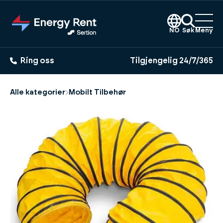
Hopp
til
hovedinnhold
NO
Søk
Meny
Ring oss
Tilgjengelig 24/7/365
Alle kategorier
Mobilt Tilbehør