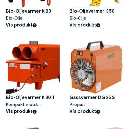
Bio-Oljevarmer K 80
Bio-Oljevarmer K 50
Bio-Olje
Bio-Olje
Vis produkt
Vis produkt
Bio-Oljevarmer K 30 T
Gassvarmer DG 25 S
Kompakt mobil
Propan
oljevarmer for
Vis produkt
Vis produkt
byggeplasser og store
områder