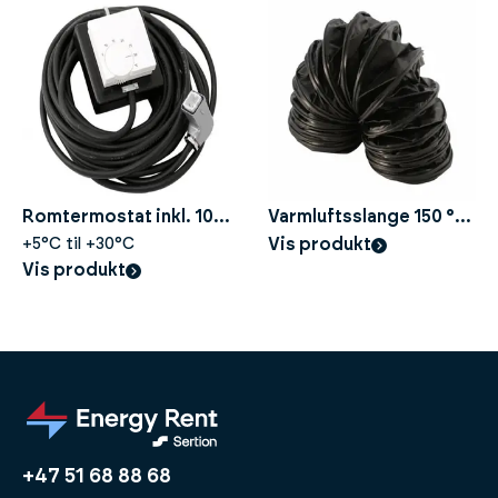
Romtermostat inkl. 10
Varmluftsslange 150 °C
m til byggtørker
+5°C til +30°C
- Ø305 mm, Lengde 5 m
Vis produkt
Vis produkt
+47 51 68 88 68