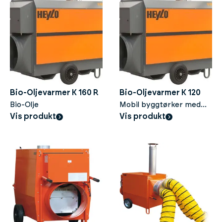
Bio-Oljevarmer K 160 R
Bio-Oljevarmer K 120
Bio-Olje
Mobil byggtørker med
Vis produkt
bio-olje
Vis produkt