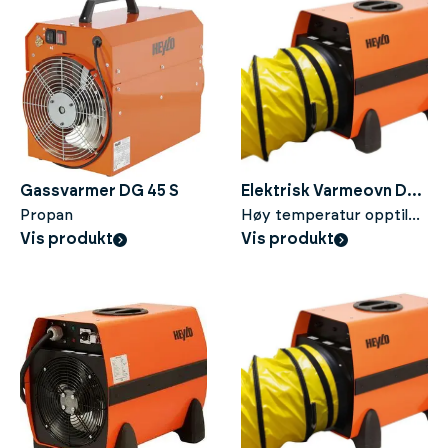
Gassvarmer DG 45 S
Elektrisk Varmeovn DE
Propan
20 SH
Høy temperatur opptil
Vis produkt
120°C
Vis produkt