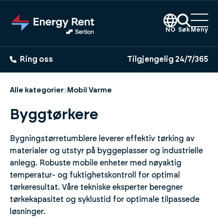
Hopp
til
hovedinnhold
NO
Søk
Meny
Ring oss
Tilgjengelig 24/7/365
Alle kategorier
Mobil Varme
Byggtørkere
Bygningstørretumblere leverer effektiv tørking av
materialer og utstyr på byggeplasser og industrielle
anlegg. Robuste mobile enheter med nøyaktig
temperatur- og fuktighetskontroll for optimal
tørkeresultat. Våre tekniske eksperter beregner
tørkekapasitet og syklustid for optimale tilpassede
løsninger.