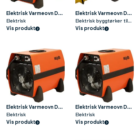
Elektrisk Varmeovn DE
Elektrisk Varmeovn DE
30
Elektrisk
20 S
Elektrisk byggtørker til
Vis produkt
leie
Vis produkt
Elektrisk Varmeovn DE
Elektrisk Varmeovn DE
10 E
Elektrisk
20
Elektrisk
Vis produkt
Vis produkt