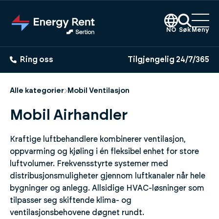
Hopp
til
hovedinnhold
NO
Søk
Meny
Ring oss
Tilgjengelig 24/7/365
Alle kategorier
Mobil Ventilasjon
Mobil Airhandler
Kraftige luftbehandlere kombinerer ventilasjon,
oppvarming og kjøling i én fleksibel enhet for store
luftvolumer. Frekvensstyrte systemer med
distribusjonsmuligheter gjennom luftkanaler når hele
bygninger og anlegg. Allsidige HVAC-løsninger som
tilpasser seg skiftende klima- og
ventilasjonsbehovene døgnet rundt.