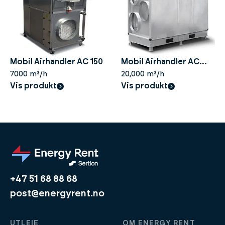
Mobil Airhandler AC 150
Mobil Airhandler AC
7000 m³/h
450
20,000 m³/h
Vis produkt
Vis produkt
+47 51 68 88 68
post@energyrent.no
UTLEIE
OM ENERGY RENT