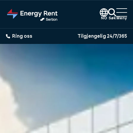
Hopp
til
hovedinnhold
NO
Søk
Meny
Ring oss
Tilgjengelig 24/7/365