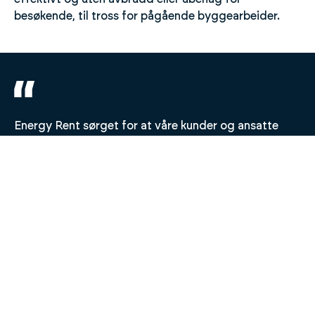
besøkende, til tross for pågående byggearbeider.
Energy Rent sørget for at våre kunder og ansatte
kunne nyte et komfortabelt miljø selv under
omfattende renoveringer. Deres mobil kjølemaskin
var en livredder for vår daglige drift.
- Fasilitetsforvalter, Sørlandssenteret
Haster det?