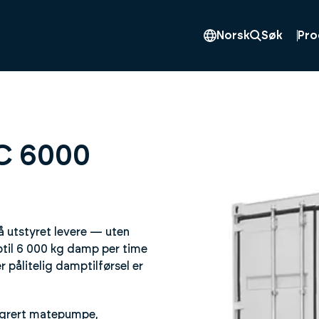
Pro
Norsk
Søk
C 6000
 utstyret levere — uten
til 6 000 kg damp per time
 pålitelig damptilførsel er
egrert matepumpe,