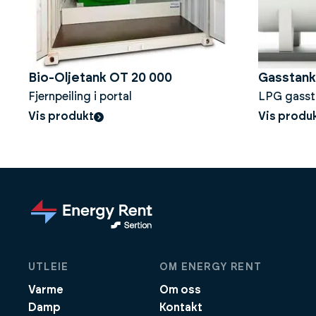
Bio-Oljetank OT 20 000
Gasstank
Fjernpeiling i portal
LPG gassta
50kg/t
Vis produkt
Vis produ
UTLEIE
OM ENERGY RENT
Varme
Om oss
Damp
Kontakt