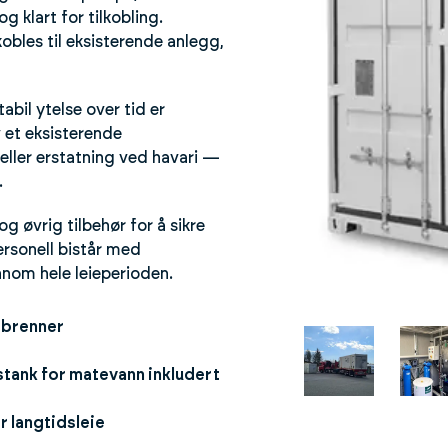
 klart for tilkobling.
kobles til eksisterende anlegg,
abil ytelse over tid er
 et eksisterende
eller erstatning ved havari —
.
 øvrig tilbehør for å sikre
personell bistår med
nnom hele leieperioden.
 brenner
tank for matevann inkludert
r langtidsleie