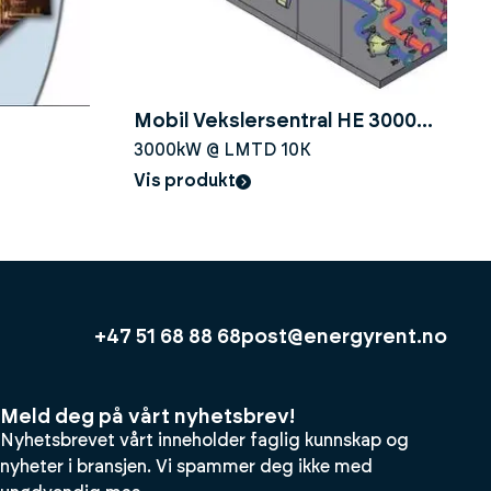
Mobil Vekslersentral HE 3000
3000kW @ LMTD 10K
SS304
Vis produkt
+47 51 68 88 68
post@energyrent.no
Meld deg på vårt nyhetsbrev!
Nyhetsbrevet vårt inneholder faglig kunnskap og
nyheter i bransjen. Vi spammer deg ikke med