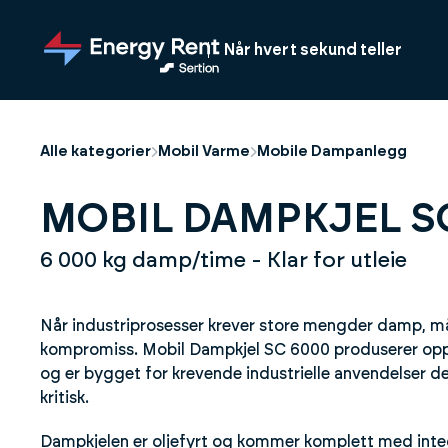
Hopp
til
Når hvert sekund teller
hovedinnhold
Alle kategorier
Mobil Varme
Mobile Dampanlegg
MOBIL DAMPKJEL S
6 000 kg damp/time - Klar for utleie
Når industriprosesser krever store mengder damp, må
kompromiss. Mobil Dampkjel SC 6000 produserer opp
og er bygget for krevende industrielle anvendelser der
kritisk.
Dampkjelen er oljefyrt og kommer komplett med int