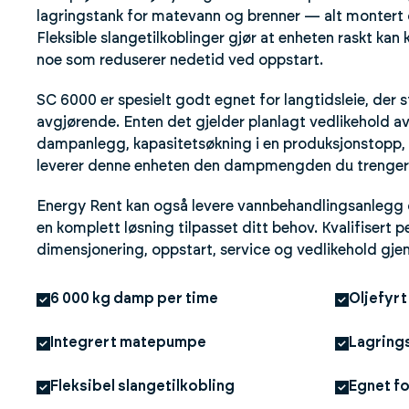
lagringstank for matevann og brenner — alt montert og
Fleksible slangetilkoblinger gjør at enheten raskt kan 
noe som reduserer nedetid ved oppstart.
SC 6000 er spesielt godt egnet for langtidsleie, der st
avgjørende. Enten det gjelder planlagt vedlikehold av
dampanlegg, kapasitetsøkning i en produksjonstopp, 
leverer denne enheten den dampmengden du trenger
Energy Rent kan også levere vannbehandlingsanlegg og
en komplett løsning tilpasset ditt behov. Kvalifisert 
dimensjonering, oppstart, service og vedlikehold gje
6 000 kg damp per time
Oljefyrt
Integrert matepumpe
Lagrings
Fleksibel slangetilkobling
Egnet fo