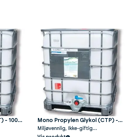
T) - 100%
Mono Propylen Glykol (CTP) -
Miljøvennlig, Ikke-giftig
100% - 1000liter
varmeoverføringsvæske
Vis produkt