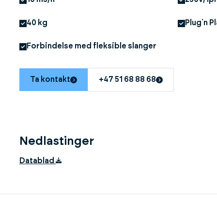
40 kg
Plug`n P
Forbindelse med fleksible slanger
Ta kontakt
+47 51 68 88 68
Nedlastinger
Datablad