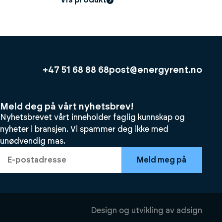
+47 51 68 88 68
post@energyrent.no
Meld deg på vårt nyhetsbrev!
Nyhetsbrevet vårt inneholder faglig kunnskap og
nyheter i bransjen. Vi spammer deg ikke med
unødvendig mas.
Meld meg på
Design og utvikling av
adsign