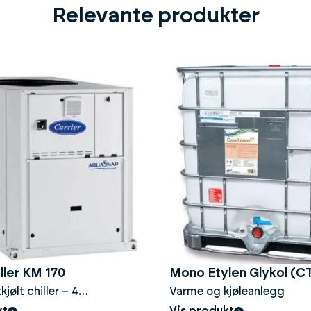
Relevante produkter
ller KM 170
Mono Etylen Glykol (C
kjølt chiller – 4
Varme og kjøleanlegg
- 1000liter
ressorer, støysvakt 51
kt
Vis produkt