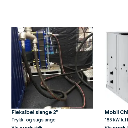
Fleksibel slange 2''
Mobil Chi
Trykk- og sugslange
165 kW luft
scrollkomp
Vis produkt
Vis produ