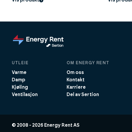
dB(A)
UTLEIE
OM ENERGY RENT
Varme
Om oss
Damp
Kontakt
Kjøling
Karriere
Ventilasjon
Del av Sertion
© 2008 -
2026
Energy Rent AS