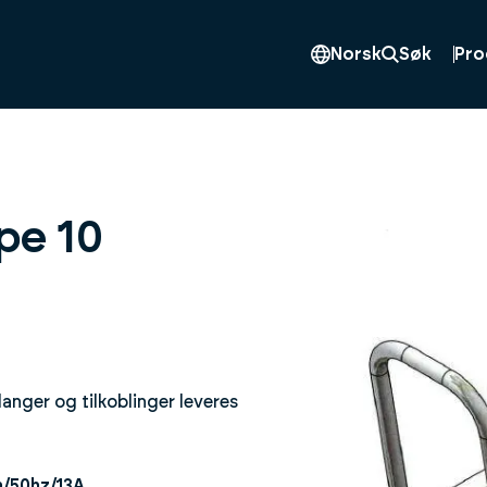
Pro
Norsk
Søk
pe 10
nger og tilkoblinger leveres
h/50hz/13A