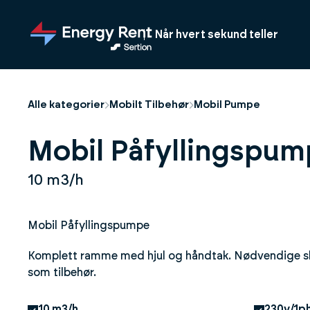
Hopp
til
Når hvert sekund teller
hovedinnhold
Alle kategorier
Mobilt Tilbehør
Mobil Pumpe
Mobil Påfyllingspum
10 m3/h
Mobil Påfyllingspumpe
Komplett ramme med hjul og håndtak. Nødvendige sla
som tilbehør.
10 m3/h
230v/1p