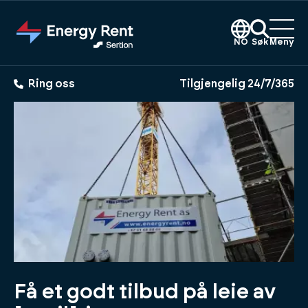
Hopp
til
hovedinnhold
NO
Søk
Meny
Ring oss
Tilgjengelig 24/7/365
Få et godt tilbud på leie av